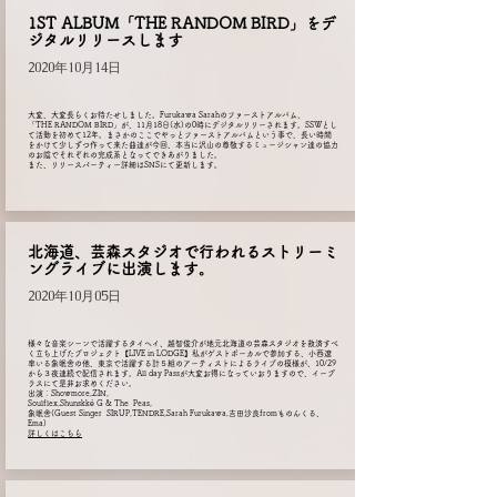
1ST ALBUM「THE RANDOM BIRD」をデ
ジタルリリースします
2020年10月14日
大変、大変長らくお待たせしました。Furukawa Sarahのファーストアルバム、
「THE RANDOM BIRD」が、11月18日(水)の0時にデジタルリリーされます。SSWとし
て活動を初めて12年。まさかのここでやっとファーストアルバムという事で、長い時間
をかけて少しずつ作って来た曲達が今回、本当に沢山の尊敬するミュージシャン達の協力
のお陰でそれぞれの完成系となってできあがりました。
また、リリースパーティー詳細はSNSにて更新します。
北海道、芸森スタジオで行われるストリーミ
ングライブに出演します。
2020年10月05日
様々な音楽シーンで活躍するタイヘイ、越智俊介が地元北海道の芸森スタジオを救済すべ
く立ち上げたプロジェクト【LIVE in LODGE】私がゲストボーカルで参加する、小西遼
率いる象眠舎の他、東京で活躍する計５組のアーティストによるライブの模様が、10/29
から３夜連続で配信されます。All day Passが大変お得になっていおりますので、イープ
ラスにて是非お求めください。
出演：Showmore,ZIN,
Soulflex,Shunskk
é G & The Peas,
象眠舎(Guest Singer SIRUP,TENDRE,Sarah Furukawa,吉田沙良fromものんくる、
Ema)
​詳しくはこちら