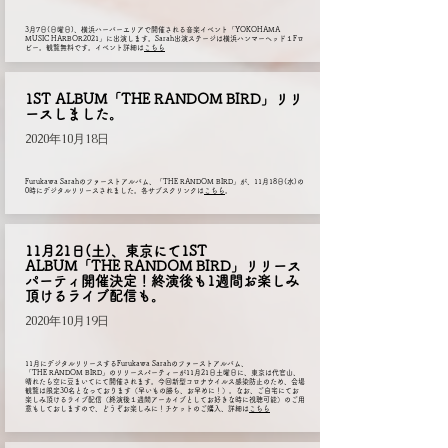
3月7日(日曜日)、横浜ハーバーエリアで開催される音楽イベント「YOKOHAMA
MUSIC HARBOR2021」に出演します。Sarah出演ステージは横浜ハンマーヘッド１Fロ
ビー。観覧無料です。イベント詳細は
こちら
1ST ALBUM「THE RANDOM BIRD」リリ
ースしました。
2020年10月18日
Furukawa Sarahのファーストアルバム、「THE RANDOM BIRD」が、11月18日(水)の
0時にデジタルリリースされました。各サブスクリンクは
こちら
。
11月21日(土)、東京にて1ST
ALBUM「THE RANDOM BIRD」リリース
パーティ開催決定！終演後も1週間お楽しみ
頂けるライブ配信も。
2020年10月19日
11月にデジタルリリースするFurukawa Sarahのファーストアルバム、
「THE RANDOM BIRD」のリリースパーティーが11月21日土曜日に、東京は代官山、
晴れたら空に豆まいてにて開催されます。今回新型コロナウイルス感染防止のため、会場
観覧は限定30名となっております（早いもの勝ち、お早めに！）。なお、ご自宅にてお
楽しみ頂けるライブ配信（終演後１週間アーカイブとしてお好きな時に視聴可能）のご用
意もしておしますので、どうぞお楽しみに！チケットのご購入、詳細は
こちら