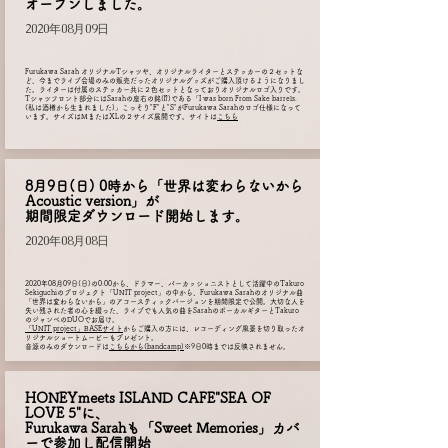
オープンしました。
2020年08月09日
Furukawa Sarah オリジナルTシャツや、オリジナルライターとステッカーの２セットな
ど、今までライブ会場のみの販売だったオリジナルグッズがご購入頂けるようになりまし
た。ライターは付属のステッカー共に２色セットとなっておりオリジナルロゴ入りです。
Tシャツフロント部分にはSarahの座右の銘(⁉️)である「I was born From Sake barrels.
(私は酒樽から生まれました)」こっそり"F"と"S"がFurukawa Sarahのロゴ仕様になって
います。サイズはMまたはXLの２サイズ展開です。サイトは
こちら
8月9日(日) 0時から「世界は変わらないから
Acoustic version」が
期間限定
ダウンロード開始します。
2020年08月08日
2020年08月09日(日)の0:00から、ドラマー、パーカッショニストとして活躍中のTakuro
Sekiguchiのプロジェクト「UNIT project」の中から、Furukawa Sarahのオリジナル曲
「世界は変わらないから」のアコースティックバージョンを期間限定で公開。大切な人を
失い残された者の心を綴った、ライブでも人気の曲をSarahのボーカルギターとTakuro
のジャンベのDUOでお届け。
「UNIT project」BASEサイト
からご購入の方には、レコーディング風景を切り取ったオ
リジナルショートムービーもプレゼント。
音源のみのダウンロードは
こちらから(bandcamp)
※9日0時までは反映されません。
HONEYmeets ISLAND CAFE"SEA OF
LOVE 5"に、
Furukawa Sarahも「Sweet Memories」カバ
ーで参加し配信開始