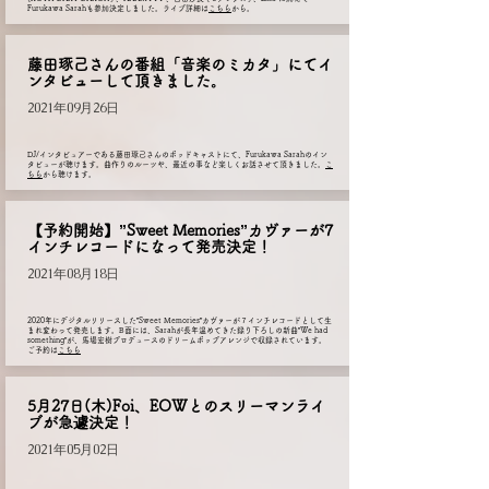
Furukawa Sarahも参加決定しました。ライブ詳細は
こちら
から。
藤田琢己さんの番組「音楽のミカタ」にてイ
ンタビューして頂きました。
2021年09月26日
DJ/インタビュアーである藤田琢己さんのポッドキャストにて、Furukawa Sarahのイン
タビューが聴けます。曲作りのルーツや、最近の事など楽しくお話させて頂きました。
こ
ちら
から聴けます。
【予約開始】”Sweet Memories”カヴァーが7
インチレコードになって発売決定！
2021年08月18日
​2020年にデジタルリリースした”Sweet Memories”カヴァーが７インチレコードとして生
まれ変わって発売します。B面には、Sarahが長年温めてきた録り下ろしの新曲”We had
something”が、馬場宏樹プロデュースのドリームポップアレンジで収録されています。
ご予約は
こちら
5月27日(木)Foi、EOWとのスリーマンライ
ブが急遽決定！
2021年05月02日