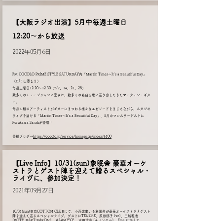
​【大阪ラジオ出演】5月中毎週土曜日
12:20〜から放送
2022年05月6日
FM COCOLO PRIME STYLE SATURDAY内「Martin Times〜It's a Beautiful Day」
（DJ：山添まり）
毎週土曜日12:20〜12:30（5/7、14、21、28）
数多くのミュージシャンに愛され、数多くの名曲を世に送り出してきたマーティン・ギタ
ー。
毎月１組のアーティストがギターにまつわる様々なエピソードをまじえながら、スタジオ
ライブを届ける「Martin Times〜It's a Beautiful Day」、5月のマンスリーゲストに
Furukawa Sarahが登場！
番組ブログ→
https://cocolo.jp/service/homepage/index/6100
【Live Info】10/31(sun)象眠舎 豪華オーケ
ストラとゲスト陣を迎えて贈るスペシャル・
ライヴに、参加決定！
2021年09月27日
10/31(sun)東京COTTON CLUBにて、小西遼率いる象眠舎が豪華オーケストラとゲスト
陣を迎えて送るスペシャルライブ。ゲストにTENDRE、原田郁子 (vo)、三船雅也
[ROTH BART BARON] 、AAAMYYY 、吉田沙良 [モノンクル] 、Ema に加えて