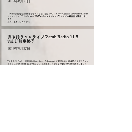
2019年8月21日
11月29日(金曜日)に代官山晴れたら空に豆まいて にて今年も行われるFurukawa Sarah
ワンマンライブ
"Live in love 2019"のチケットがイープラスにて一般発売を開始しまし
た
！
​お買い求めは
こちら
から
弾き語りソロライブ"Sarah Radio 11.5
vol.1"無事終了
2019年9月27日
​9月２６日（木）、日比谷billboard cafe&dinningにて開催された自身初の弾き語りソロ
ライブ"Sarah Radio 11.5 vol.1"が、ご来場頂いた皆さまのおかげで無事終了しました。
本人によるレポートは
ブログ
にて。
​ありがとうございました！また来年２月にも同じ場所で開催決定しておりますので次回を
お楽しみに。
９月末は福岡の天神で開催される「MUSIC
CITY TENJIN」に出演決定！
2019年8月30日
9月28日、29日に行われる福岡の天神をまるまるフェス会場にしたイベント「MUSIC
CITY TENJIN」にFurukawa Sarahも弾き語りで参加決定しました！他ラインナップや
タイムテーブルなどは
EVENT SITE
にて臨時更新されます。
9月26日(木)ビルボードカフェ&ダイニング