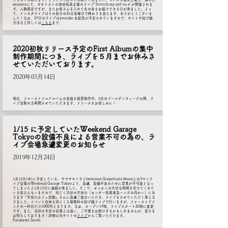
neoneraにて、ギタリストの池田拓真主催のライブ"Stretch my self vo.4"が開催されま
す。人数限定ですが、またお客さんを入れて生の音をお届けできる日が来ました。よっ
て、インスタライブはその前日の26日金曜日で終わりを迎えます。ありがとうございま
した！なお、27日のライブはyoutube 生配信が予定されていますので、サイトや投げ銭
方法など詳しくは
こちら
まで。
2020初秋リリース予定のFirst Albumの集中
制作期間につき、ライブを５月までお休みさ
せていただいております。
2020年03月14日
現在、ファーストフルアルバムの楽曲を鋭意制作中。5月のゴールデンウィーク以降、ラ
イブ活動の方再開させていただきます。リリースをお楽しみに！
1/15 に予定していたWeekend Garage
Tokyoの設備不良による営業不可の為の、ラ
イブ会場急遽変更のお知らせ
2019年12月24日
1月15日(木)に予定している、ヤマサキソウとDelicious Grapefruits Moonとの3マンラ
イブ会場のWeekend Garage Tokyoより、急遽、設備不良のために営業が不可能となっ
てしまったと1月13日に連絡が来ました。そこで、せっかくの大切な時間を空けてくれて
いる皆さんもいますので、同じく渋谷の宇田川（センター街奥東急ハンズの向かい）にあ
ります『宇田川カフェ別館』さんに急遽ご協力いただき、ライブをさせていただく事とな
りました。イベント自体を同じく入場無料の投げ銭ライブで行いますが、ファーストドリ
ンクの一杯目だけ1000円となります。なお、オープン19時、ライブスタート20時に変更
です。また、当初の予定の会場とは違い、ご不便をお掛けするかもしれませんが、皆さま
お待ちしております！詳細は当サイトの
ライブ
からご覧いただけます。
Furukawa Sarah