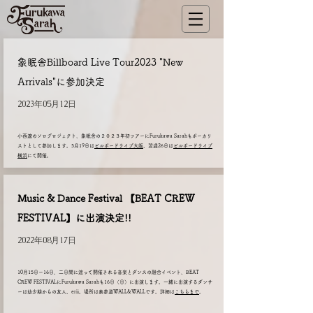
象眠舎Billboard Live Tour2023 "New
Arrivals"に参加決定
2023年05月12日
小西遼のソロプロジェクト、象眠舎の２０２３年初ツアーにFurukawa Sarahもボーカリ
ストとして参加します。5月19日は
ビルボードライブ大阪
、翌週26日は
ビルボードライブ
横浜
にて開催。
Music & Dance Festival 【BEAT CREW
FESTIVAL】に出演決定!!
2022年08月17日
10月15日ー16日、二日間に渡って開催される音楽とダンスの融合イベント、BEAT
CREW FESTIVALにFurukawa Sarahも16日（日）に出演します。一緒に出演するダンサ
ーは幼少期からの友人、erii。場所は表参道WALL&WALLです。詳細は
こちらまで
。