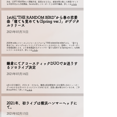
​渋谷、LOFT HEAVENにて開催予定。配信はもちろん、感染対策を施した来場チケット
も10月03日から予約開始。Sarahは珍しくキーボードとのDUO編成。詳しくは
こちら
1stAL"THE RANDOM BIRD"から春の恋愛
曲「寝ても覚めても(Spring ver.
)」がデジタ
ルリリース
2021年03月31日
​2020年の秋にリリースしたファーストアルバム"THE RANDOM BIRD"から、「寝ても
覚めても」がシングルカットとしてデジタルリリースされました。同時に、コンポーザー
の馬場宏樹による、より多幸感溢れるアレンジで「寝ても覚めても(Spring ver.)」も同時
にリリースされます。詳しくは
こちら
。
​鎌倉にてアコースティックDUOでお送りす
るソロライブ決定
2021年03月16日
4月11日(日曜日)、夕方１６：３０から、鎌倉は長谷駅徒歩１分の場所にあるニューオー
プンの小さなピザレストランにてライブがあります。定員人数が限られているため、ご予
約はお早めに！詳しくは
こちら
2021年、初ライブは横浜ハンマーヘッドに
て。
2021年02月13日