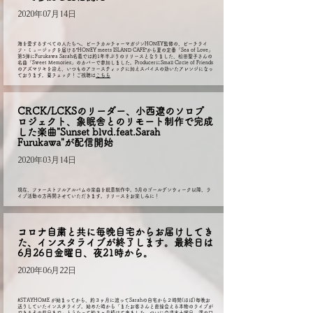
2020年07月14日
海を愛するすべての人たちへ。ビーチカルチャーマガジンHONEY監修の、ビーチライ
フ・ミュージックを届ける”HONEY meets ISLAND CAFE”から夏の定番「Sea of Love」
第5弾にFurukawa Sarah名義では約1年半ぶりのリリースとなりました、松田聖子さんの
名曲「Sweet Memories」のカバーで参加しました。ProducerにSmall Circle of Friends
のアズマリキを迎え、いつものアコースティックに加えスパイスの効いたアレンジになっ
ております。要チェック！ご視聴は
こちら
CRCK/LCKSのリーダー、小西遼のソロプ
ロジェクト、象眠舎とのリモート制作で完成
した楽曲"Sunset blvd.feat.Sarah
Furukawa
"が配信開始
2020年03月14日
現在、ファーストフルアルバムの楽曲を鋭意制作中。5月のゴールデンウィーク以降、ラ
イブ活動の方再開させていただきます。リリースをお楽しみに！
コロナ自粛と共に毎晩自宅からお届けしてき
た、インスタライブが終了します。最終日は
6月26日金曜日、夜21時から。
2020年06月22日
#STAYHOME が始まってから、約３ヶ月に渡ってSarahの自宅から２時間(ほぼ)毎晩お
送りしていたインスタライブ。始めた時から「またお客さんと直接会える本物のライブが
できるその前日まで」とうたって約３ヶ月続けて来ました。ついに今週末土曜日、溝の口