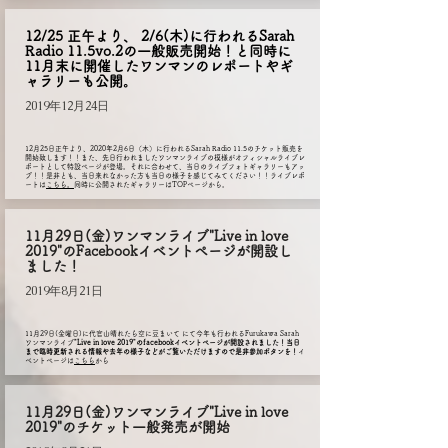
12/25 正午より、 2/6(木)に行われるSarah
Radio 11.5vo.2の一般販売開始！と同時に
11月末に開催したワンマンのレポートやギ
ャラリーも公開。
2019年12月24日
12月25日正午より、2020年2月6日（木）に行われるSarah Radio 11.5のチケット販売を
開始致します！！
また、先日行われましたワンマンライブの模様がオフィシャルライブレ
ポートとして特設ページが登場。それに合わせて、当日のライブフォトギャラリーもアッ
プ！！是非とも、当日来れなかった方も当日の様子を感じてみてください！！ライブレポ
ートは
こちら。
同時に公開されたギャラリーはTOPページから​。
11月29日(金)
ワンマンライブ"Live in love
2019"のFacebookイベントページが開設し
ました！
2019年8月21日
11月29日(金曜日)に代官山晴れたら空に豆まいて にて今年も行われるFurukawa Sarah
ワンマンライブ
"Live in love 2019"のfacebookイベントページが開設されました！当日
まで臨時更新される情報や去年の様子などがご覧いただけますので是非参加ボタンを！
​イ
ベントページは
こちら
から
11月29日(金)
ワンマンライブ"Live in love
2019"のチケット一般発売が開始