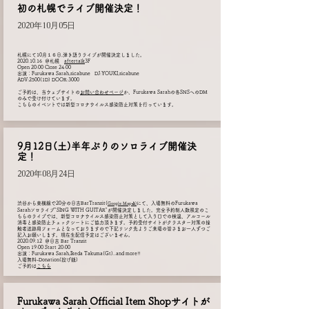
初の札幌でライブ開催決定！
2020年10月05日
札幌にて10月１６日,弾き語りライブが開催決定しました。
2020.10.16
＠札幌
aftertalk
3F
Open 20:00 Close 24:00
出演：Furukawa Sarah,sicabune DJ:YOUKI,sicabune
ADV:2500(1D) DOOR:3000
ご予約は、当ウェブサイトの
お問い合わせページ
か、Furukawa Sarahの各SNSへのDM
のみで受け付けています。
こちらのイベントでは新型コロナウイルス感染防止対策を行っています。
9月12日(土)半年ぶりのソロライブ開催決
定！
2020年08月24日
渋谷から東横線で20分の日吉BarTransit(
にて、入場無料のFurukawa
Google Map⛳️)
Sarahソロライブ"SING WITH GUITAR"が開催決定しました。完全予約制人数限定のこ
ちらのライブでは、新型コロナウイルス感染防止対策として入り口での検温、アルコール
消毒と感染防止チェックシートにご協力頂きます。予約受付サイトがクラスター対策の接
触者追跡用フォームとなっておりますので下記リンク先よりご来場の皆さまお一人ずつご
記入お願いします。現在生配信予定はございません。
2020.09.12
＠日吉 Bar Transit
Open 19:00 Start 20:00
出演：Furukawa Sarah,Ikeda Takuma(Gt)..and more!!
入場無料-Donation(投げ銭)
ご予約は
こちら
Furukawa Sarah
Official Item Shopサイトが